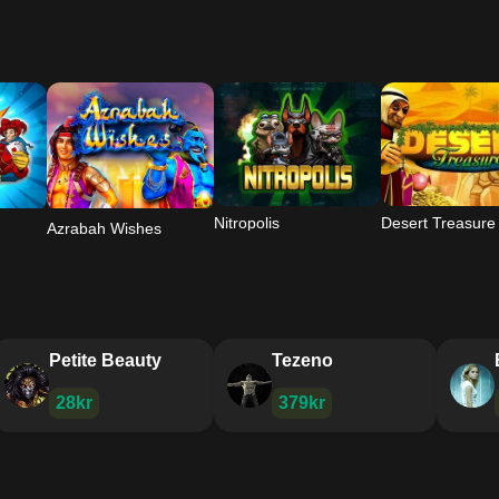
m
eter
Nitropolis
Desert Treasure
Azrabah Wishes
d
Neo_Prime
Petite Beauty
267kr
28kr
Och 18+ Policy