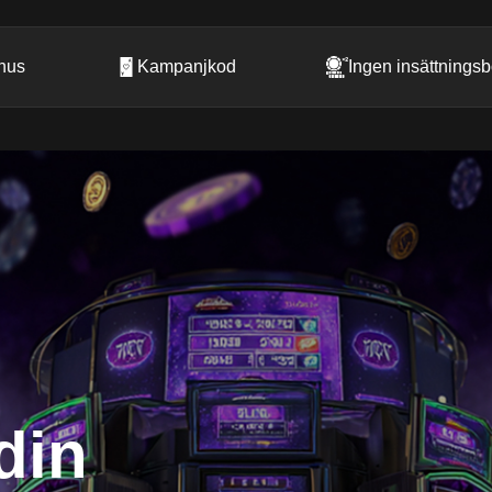
nus
Kampanjkod
Ingen insättnings
din