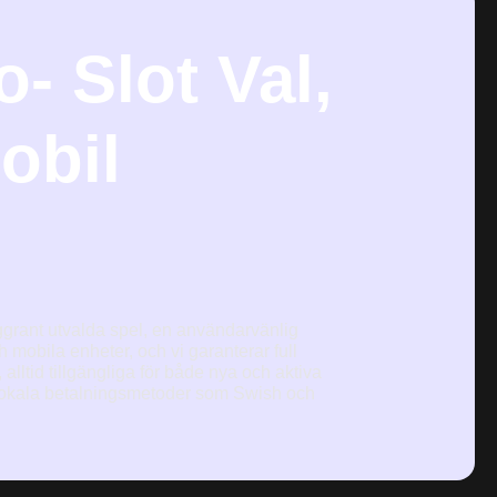
- Slot Val,
obil
ggrant utvalda spel, en användarvänlig
ch mobila enheter, och vi garanterar full
ltid tillgängliga för både nya och aktiva
ch lokala betalningsmetoder som Swish och