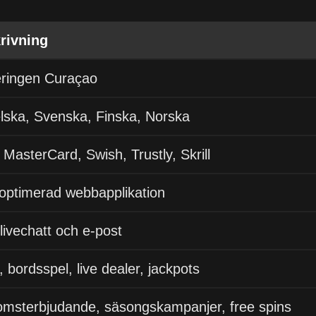
rivning
ringen Curaçao
lska, Svenska, Finska, Norska
 MasterCard, Swish, Trustly, Skrill
 optimerad webbapplikation
livechatt och e-post
, bordsspel, live dealer, jackpots
omsterbjudande, säsongskampanjer, free spins