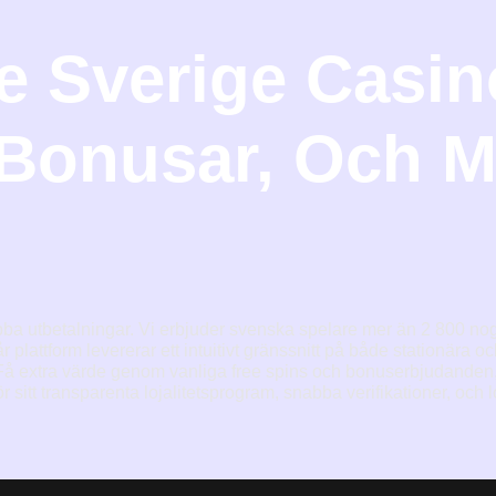
e Sverige Casino
 Bonusar, Och M
abba utbetalningar. Vi erbjuder svenska spelare mer än 2 800 no
år plattform levererar ett intuitivt gränssnitt på både stationära o
å extra värde genom vanliga free spins och bonuserbjudanden, al
ör sitt transparenta lojalitetsprogram, snabba verifikationer, o