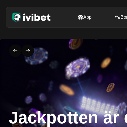
App
Bo
Jackpotten är 