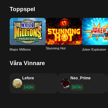
Turneringar Och Free Spins Kampanjer
Toppspel
Promo Koder På Ivibet: Hur Man Får Och Använder De
Hur du löser in din kampanjkod
Mobilapp för Ivibet: Spela på Android, Ios och andra enh
Hur Man Kommer Igång På Android Och Ios
Bli en Vip på Ivibet: Lås upp exklusiva belöningar
Stunning Hot
Major Millions
Joker Explosion
Hur vårt Vip-program ökar din upplevelse
Våra Vinnare
Säkerhet Hos Ivibet: Säkra betalningar Och Spelarskyd
Hur vi skyddar varje transaktion
Enchantress
Lefore
Spelarskydd och ansvarsfullt spelande
423kr
142kr
Ansvarsfullt spelande på Ivibet: Gränser, Riskkontroll, 
Riskkontrollverktyg
18+ Policy Och Verifiering