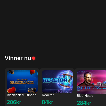
Vinner nu
Convertus Aurum
58kr
Reactor
Blue Heart
84kr
284kr