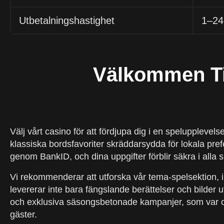
Utbetalningshastighet
1–24
Välkommen Till
Välj vårt casino för att fördjupa dig i en spelupplevels
klassiska bordsfavoriter skräddarsydda för lokala prefe
genom BankID, och dina uppgifter förblir säkra i alla 
Vi rekommenderar att utforska vår tema-spelsektion, i
levererar inte bara fängslande berättelser och bilder 
och exklusiva säsongsbetonade kampanjer, som var oc
gäster.